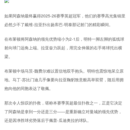
如果阿森纳最终赢得2025-26赛季英超冠军，他们的赛季高光集锦里
必然少不了戴维-拉亚扑出扬库巴-明泰那记射门的精彩瞬间。
在布莱顿将阿森纳的领先优势缩小为2-1后，明特一脚左脚的弧线球
射向球门远角上端。拉亚奋力跃起，用完全伸展的右手将球托出横
梁。
布莱顿中场马茨-魏费尔难以置信地双手抱头。明特也震惊地呆立原
地。马丁-苏比门迪几乎像要向拉亚鞠躬致意般高举双臂，随后用拥
抱向他的同胞表达了敬佩。
那次令人惊叹的扑救，堪称本赛季英超最佳扑救之一，正是它决定
了阿森纳是拿到一分还是三分——是重新确立对曼城的领先优势，
还是因净胜球劣势落后于佩普-瓜迪奥拉的球队。