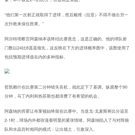
“他们第一次射正就取得了进球，然后戴维（拉亚）不得不做出另一
次扑救来保住胜果。”
阿尔特塔断言阿森纳本该终结比赛悬念，这是正确的。他的球队射
门数以24比8遥遥领先，这反映在下方的进球概率图中，该图使用了
包括预期进球值在内的多种指标。
哲凯赖什在比赛第二分钟错失良机，就此定下了基调。纵观整个90
分钟，马丁内利和热苏斯也都浪费了有希望的机会。
阿森纳的挥霍让布莱顿始终留在比赛中。当迭戈-戈麦斯将比分追至
2-1时，球场内外都弥漫着明显的紧张情绪。阿森纳陷入了与对阵狼
队和水晶宫时相同的模式：让出领土，引敌深入。