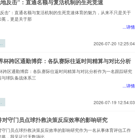
“绝地反击”：直通名额与复活机制的生死竞速
解
绝地反击”：直通名额与复活机制的生死竞速体育的魅力，从来不只是关于
加冕，更是关于那
...详情
地
2026-07-20 12:25:04
直
复
6世界杯跨区通勤博弈：各队赛际往返时间精算与对比分析
生
世界杯跨区通勤博弈：各队赛际往返时间精算与对比分析作为一名跟踪研究
程与球队备战体系三
...详情
界
2026-07-19 12:54:03
勤
队
件对守门员点球扑救决策反应效率的影响研究
时
对
对守门员点球扑救决策反应效率的影响研究作为一名从事体育评估工作
老将，我见证过无数场比