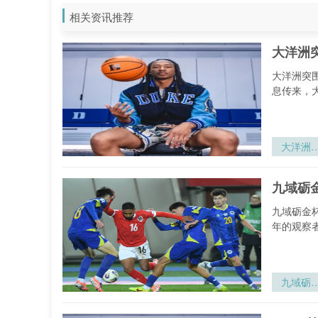
相关资讯推荐
大洋洲
大洋洲突
息传来，
大洋洲
围：北美
界杯体系
九域砺
的战术迭
与路径重
九域砺金
年的观察
九域砺
杯：北美
体的暴力