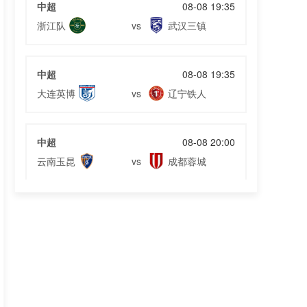
中超
08-08 19:35
浙江队
武汉三镇
vs
中超
08-08 19:35
大连英博
辽宁铁人
vs
中超
08-08 20:00
云南玉昆
成都蓉城
vs
中甲
08-08 20:00
定南赣联
大连鲲城
vs
巴西甲
08-09 03:00
格雷米奥
圣保罗
vs