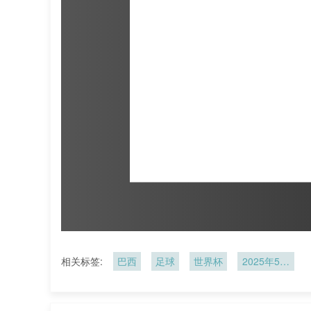
相关标签:
巴西
足球
世界杯
2025年5月
22日