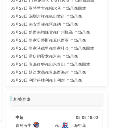
05月27日 F1摩纳哥大奖赛排位赛 全场录像回放
05月27日 亚特兰大vs帕尔马 全场录像回放
05月26日 深圳吉祥vs凉山鹫诺 全场录像
05月26日 南安普顿vs阿森纳 全场录像
05月26日 黔西南栩烽棠vs广州悦高 全场录像
05月25日 皇家贝蒂斯vs瓦伦西亚 全场录像
05月25日 皇家马德里vs皇家社会 全场录像回放
05月24日 重庆铜梁龙vs河南 全场录像
05月24日 青岛红狮vs山东泰山 全场录像回放
05月24日 延边龙鼎vs青岛西海岸 全场录像
05月23日 利雅得胜利vs卡利杰 全场录像
05月23日 广东广州豹vs深圳新鹏城 全场录像
05月23日 欧联杯决赛 热刺vs曼联 全场录像
相关赛事
05月22日 广东广州豹vs深圳新鹏城 全场录像回放
05月22日 辽宁铁人vs青岛海牛 全场录像回放
中超
08-08 19:00
05月22日 亚女冠杯半决赛 武汉车谷江大女足vs胡志
青岛海牛
上海申花
vs