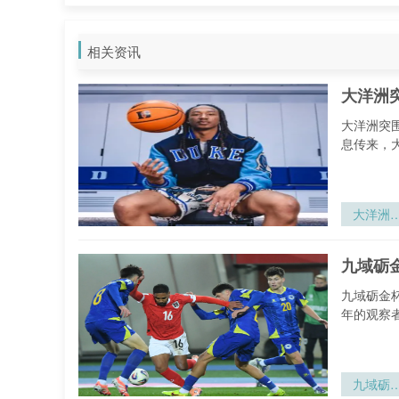
相关资讯
大洋洲
大洋洲突
息传来，
大洋洲
围：北美
界杯体系
九域砺
的战术迭
与路径重
九域砺金
年的观察
九域砺