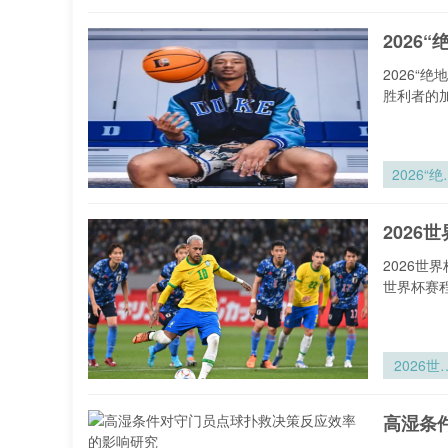
杯：北美
体的暴力
2026
学与速度
构
2026“
胜利者的
2026“绝
反击”：
通名额与
202
活机制的
死竞速
2026
世界杯赛
2026世
杯跨区通
博弈：各
高湿条
赛际往返