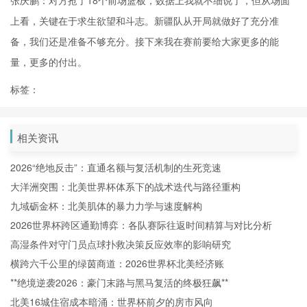
张庆鹏：对方抢了18个前场篮板，数据上我就不细说了，但从场面
上看，关键在于求生欲望和斗志。新疆队从开局就做好了充分准
备，我们还是准备不够充分。接下来我在赛前要给大家更多的能
量，更多的付出。
标签：
相关资讯
2026“绝地反击”：直通名额与复活机制的生死竞速
大洋洲突围：北美世界杯体系下的战术迭代与路径重构
九域砺金杯：北美肌体的暴力力学与速度解构
2026世界杯跨区通勤博弈：各队赛际往返时间精算与对比分析
高湿条件对守门员点球扑救决策反应效率的影响研究
横跨六千公里的绿茵商道：2026世界杯北美经济账
**绝境逆袭2026：豪门末路与黑马复活的终极狂飙**
北美16城住宿成本暗涌：世界杯前夕的房市风向