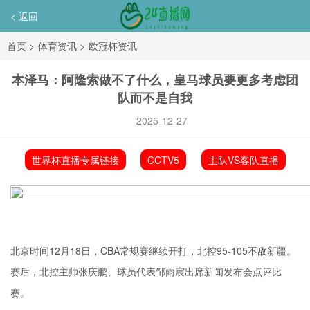
< 返回
首页
>
体育资讯
>
欧冠杯资讯
本泽马：阿隆索做不了什么，皇马球员要更多考虑团
队而不是自我
2025-12-27
世界杯直播专属链接
CCTV5
主队VS客队直播
北京时间12月18日，CBA常规赛继续开打，北控95-105不敌新疆。
赛后，北控主帅
张庆鹏
、球员代表邹雨宸出席新闻发布会点评比
赛。